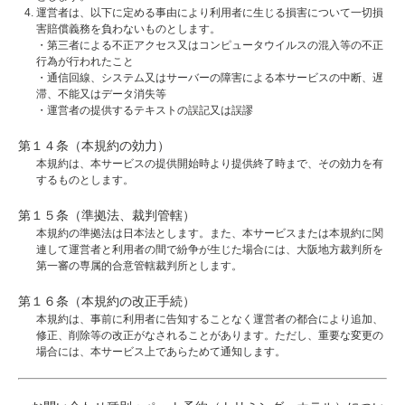
運営者は、以下に定める事由により利用者に生じる損害について一切損
害賠償義務を負わないものとします。
・第三者による不正アクセス又はコンピュータウイルスの混入等の不正
行為が行われたこと
・通信回線、システム又はサーバーの障害による本サービスの中断、遅
滞、不能又はデータ消失等
・運営者の提供するテキストの誤記又は誤謬
第１４条（本規約の効力）
本規約は、本サービスの提供開始時より提供終了時まで、その効力を有
するものとします。
第１５条（準拠法、裁判管轄）
本規約の準拠法は日本法とします。また、本サービスまたは本規約に関
連して運営者と利用者の間で紛争が生じた場合には、大阪地方裁判所を
第一審の専属的合意管轄裁判所とします。
第１６条（本規約の改正手続）
本規約は、事前に利用者に告知することなく運営者の都合により追加、
修正、削除等の改正がなされることがあります。ただし、重要な変更の
場合には、本サービス上であらためて通知します。