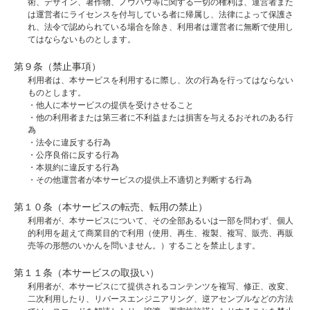
術、デザイン、著作物、ノウハウ等に関する一切の権利は、運営者また
は運営者にライセンスを付与している者に帰属し、法律によって保護さ
れ、法令で認められている場合を除き、利用者は運営者に無断で使用し
てはならないものとします。
第９条（禁止事項）
利用者は、本サービスを利用するに際し、次の行為を行ってはならない
ものとします。
・他人に本サービスの提供を受けさせること
・他の利用者または第三者に不利益または損害を与えるおそれのある行
為
・法令に違反する行為
・公序良俗に反する行為
・本規約に違反する行為
・その他運営者が本サービスの提供上不適切と判断する行為
第１０条（本サービスの転売、転用の禁止）
利用者が、本サービスについて、その全部あるいは一部を問わず、個人
的利用を超えて商業目的で利用（使用、再生、複製、複写、販売、再販
売等の形態のいかんを問いません。）することを禁止します。
第１１条（本サービスの取扱い）
利用者が、本サービスにて提供されるコンテンツを複写、修正、改変、
二次利用したり、リバースエンジニアリング、逆アセンブルなどの方法