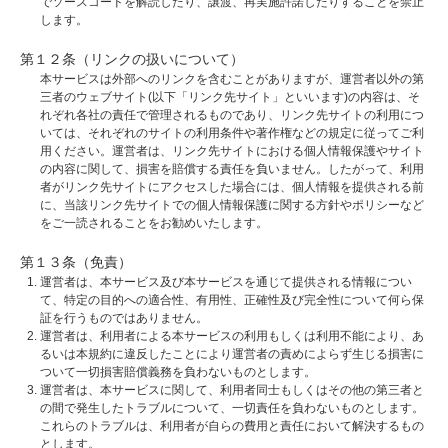
でソースコードを解読したり、譲渡、再実施許諾したりすることを禁止
します。
第１２条（リンクの扱いについて）
本サービスは外部へのリンクを含むことがありますが、運営者以外の第
三者のウェブサイト(以下「リンク先サイト」といいます)の内容は、そ
れぞれ各社の責任で管理されるものであり、リンク先サイトの利用につ
いては、それぞれのサイトの利用条件や著作権などの規定に従ってご利
用ください。運営者は、リンク先サイトにおける個人情報保護やサイト
の内容に関して、損害を賠償する責任を負いません。したがって、利用
者がリンク先サイトにアクセスした場合には、個人情報を提供される前
に、当該リンク先サイトでの個人情報保護に関する方針やポリシーなど
をご一読されることをお勧めいたします。
第１３条（免責）
運営者は、本サービス及び本サービスを通じて提供される情報につい
て、特定の目的への適合性、有用性、正確性及び完全性について何ら保
証を行うものではありません。
運営者は、利用者による本サービスの利用もしくは利用不能により、あ
るいは本規約に違反したことにより運営者の責めによらず生じる損害に
ついて一切損害賠償義務を負わないものとします。
運営者は、本サービスに関して、利用者同士もしくはその他の第三者と
の間で発生したトラブルについて、一切責任を負わないものとします。
これらのトラブルは、利用者が自らの費用と責任において解決するもの
とします。